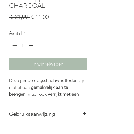
CHARCOAL
Normale
Verkoopprijs
 € 21,99 
€ 11,00
prijs
Aantal
*
In winkelwagen
Deze jumbo oogschaduwpotloden zijn
niet alleen
gemakkelijk aan te
brengen
, maar ook
verrijkt met een
hoog percentage biologische
kokosolie
. Zo geniet je van een
intense
Gebruiksaanwijzing
voeding
voor je huid terwijl je je ogen
accentueert.
Slijp de easy peasy pencil voor een
Waarom kiezen voor de easy peasy
scherpe punt. Breng vervolgens de