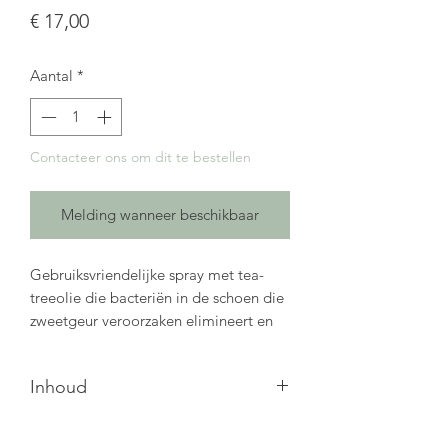
Prijs
€ 17,00
Aantal
*
Contacteer ons om dit te bestellen
Melding wanneer beschikbaar
Gebruiksvriendelijke spray met tea-
treeolie die bacteriën in de schoen die
zweetgeur veroorzaken elimineert en
een fris aroma achterlaat. Niet
schadelijk voor leer of canvas.
Inhoud
Voordelen:
125 mL
- Schoenspray met antimicrobiële