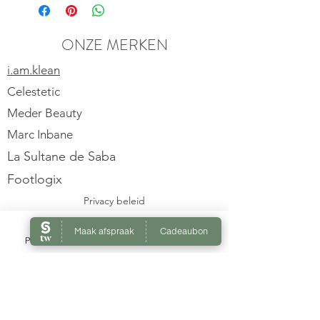
eigenschappen
- Doodt bacteriën die geur
veroorzaken
ONZE MERKEN
- Bevat Tea Tree olie: neutraliseert
i.am.klean
geuren
- 360 graden draaien
Celestetic
- 125ml = 700 applicaties
Meder Beauty
Marc Inbane
La Sultane de Saba
Footlogix
Privacy beleid
Verzenden
Phone
Email
Facebook
OPENINGSUREN
Enkel op