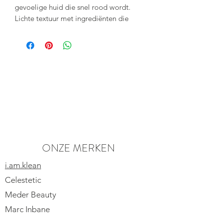
gevoelige huid die snel rood wordt.
Lichte textuur met ingrediënten die
roodheid doen vervagen en de teint
egaliseren.
Fernblock® biedt extra bescherming
tegen 4 soorten straling (UVB, UVA,
blauw licht en IR-A).
Het exclusieve AR System werkt
specifiek op factoren in die roodheid
veroorzaken:
Physavie: kalmerend
Rosabora: kalmerend, verzacht
roodheid
ONZE MERKEN
Glutathion: krachtige antioxidant
Lichte, makkelijk aan te brengen
i.am.klean
textuur die de huid zijig glad maakt.
Celestetic
Meder Beauty
Eigenschappen
Marc Inbane
Breedspectrumbescherming (UVA,