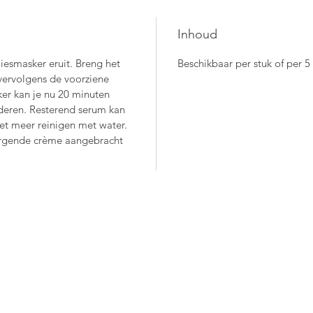
Kor
tom 
behande
Inhoud
effect. 
iesmasker eruit. Breng het
Beschikbaar per stuk of per 5 
Avondje 
vervolgens de voorziene
sheet ma
er kan je nu 20 minuten
jderen. Resterend serum kan
et meer reinigen met water.
orgende crème aangebracht