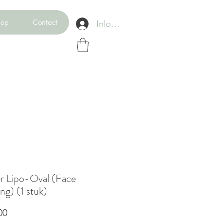
op
Contact
Inloggen
r Lipo-Oval (Face
ng) (1 stuk)
Prijs
00