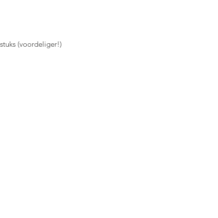
iedereen die nood heeft aan een
ling met onmiddellijk afslankend
Byebye puffiness!
stuks (voordeliger!)
uit geweest? Dan is dit je go-to
sk voor 'the day after'!