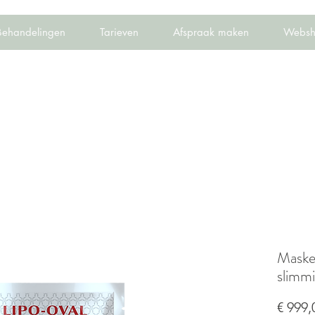
Behandelingen
Tarieven
Afspraak maken
Websh
Maske
slimmi
€ 999,