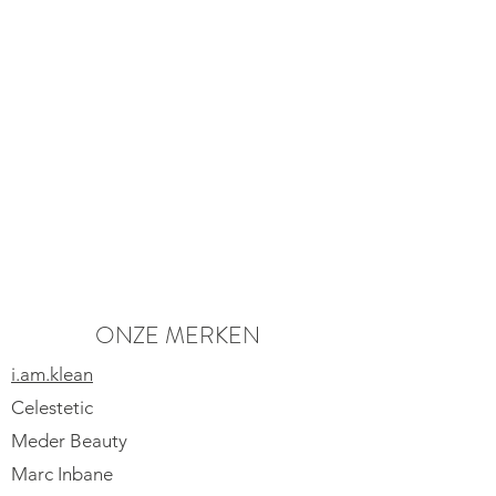
circulatiestimulerende werkstoffen.
Topper om te gebruiken tijdens je kuur
laserontharing, bevordert de
resultaten!
ONZE MERKEN
i.am.klean
Celestetic
Meder Beauty
Marc Inbane