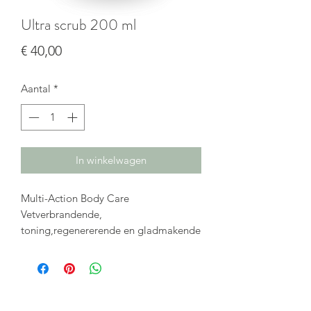
Ultra scrub 200 ml
Prijs
€ 40,00
Aantal
*
In winkelwagen
Multi-Action Body Care
Vetverbrandende,
toning,regenererende en gladmakende
scrub.
Met deze bodyscrub kun je het lichaam
van deze dode huid zachtjes exfoliëren.
Deze scrub bevat een hoge
concentratie vetverbrande en