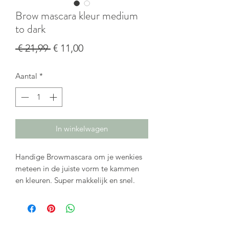
Brow mascara kleur medium
to dark
Normale
Verkoopprijs
 € 21,99 
€ 11,00
prijs
Aantal
*
In winkelwagen
Handige Browmascara om je wenkies
meteen in de juiste vorm te kammen
en kleuren. Super makkelijk en snel.
Deze nieuwe wenkbrauwgel is verrijkt
met speciale vezels die zorgen voor
een unieke vorm en de wenkbrauw
meer volume geeft. Hoe? Kam met het