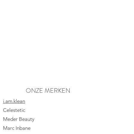
mascaraborsteltje je wenkbrauwen in
de juiste vorm. Herhaal de beweging
voor meer kleurintensiteit.
ONZE MERKEN
i.am.klean
Celestetic
Meder Beauty
Marc Inbane