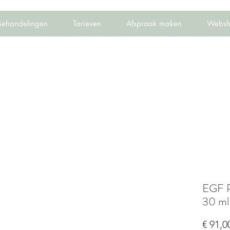
Behandelingen
Tarieven
Afspraak maken
Websh
EGF P
30 ml
€ 91,0