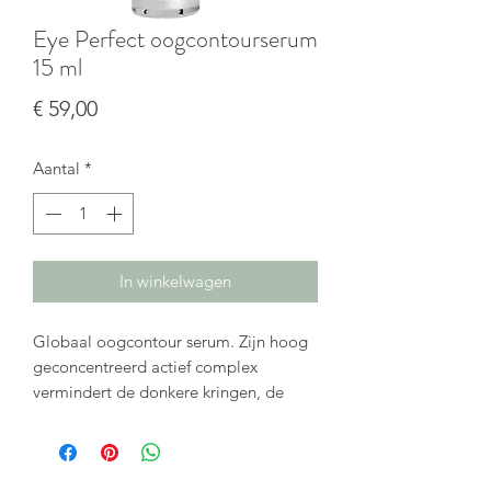
Eye Perfect oogcontourserum
15 ml
Prijs
€ 59,00
Aantal
*
In winkelwagen
Globaal oogcontour serum. Zijn hoog
geconcentreerd actief complex
vermindert de donkere kringen, de
oogwallen en de rimpels.