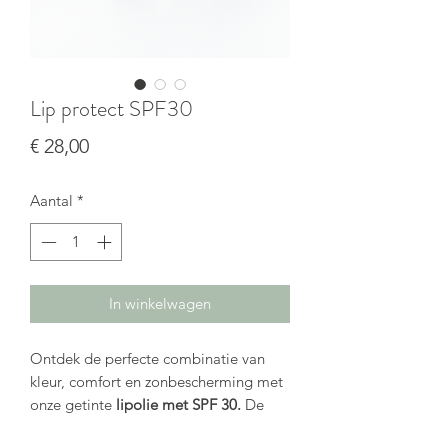
Lip protect SPF30
Prijs
€ 28,00
Aantal
*
In winkelwagen
Ontdek de perfecte combinatie van
kleur, comfort en zonbescherming met
onze getinte
lipolie
met SPF 30.
De
ultra-smeltende textuur glijdt