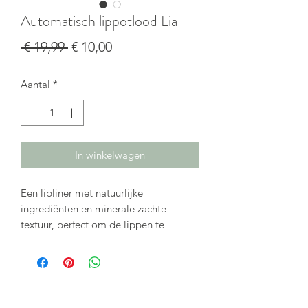
Automatisch lippotlood Lia
Normale
Verkoopprijs
 € 19,99 
€ 10,00
prijs
Aantal
*
In winkelwagen
Een lipliner met natuurlijke
ingrediënten en minerale zachte
textuur, perfect om de lippen te
contouren en te accentueren. Creamy
textuur mét intense kleur!